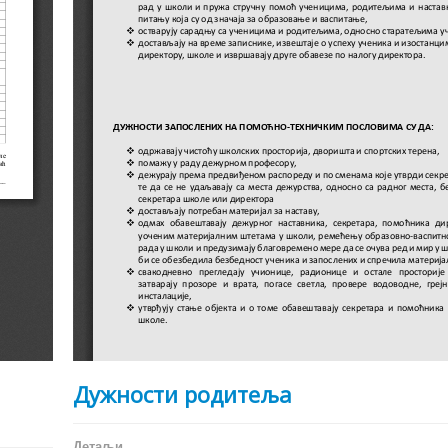
Дужности родитеља
Детаљи