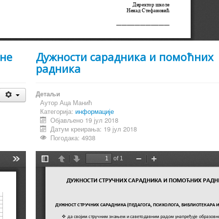
дне
Дужности сарадника и помоћних
радника
Детаљи
Аутор
Аца Манић
Категорија:
информације
Објављено 19 јул 2018
Датум креирања: 19 јул 2018
Погодака: 4938