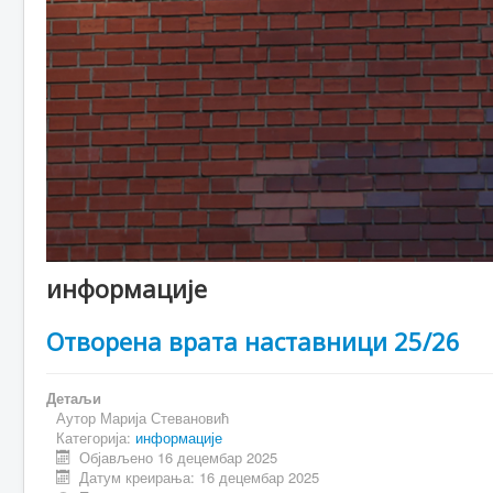
информације
Отворена врата наставници 25/26
Детаљи
Аутор
Марија Стевановић
Категорија:
информације
Објављено 16 децембар 2025
Датум креирања: 16 децембар 2025