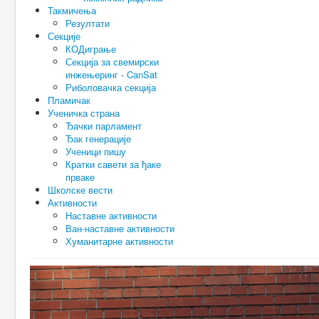
Такмичења
Резултати
Секције
КОДиграње
Секција за свемирски
инжењеринг - CanSat
Риболовачка секција
Пламичак
Ученичка страна
Ђачки парламент
Ђак генерације
Ученици пишу
Кратки савети за ђаке
прваке
Школске вести
Активности
Наставне активности
Ван-наставне активности
Хуманитарне активности