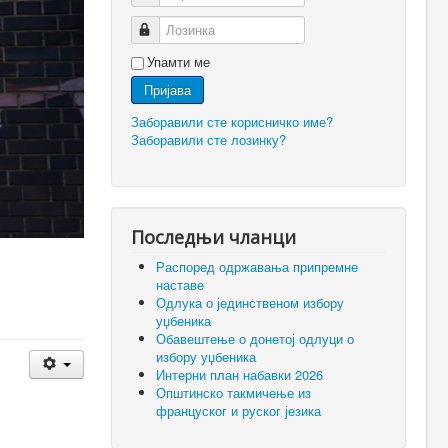
Лозинка
Упамти ме
Пријава
Заборавили сте корисничко име?
Заборавили сте лозинку?
Последњи чланци
Распоред одржавања припремне
наставе
Одлука о јединственом избору
уџбеника
Обавештење о донетој одлуци о
избору уџбеника
Интерни план набавки 2026
Општинско такмичење из
француског и руског језика