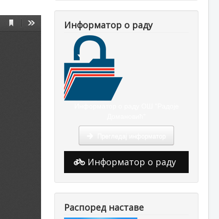
Информатор о раду
Информатор о раду ОШ "Радоје
Домановић"
Прегледај информатор
Информатор о раду
Распоред наставе