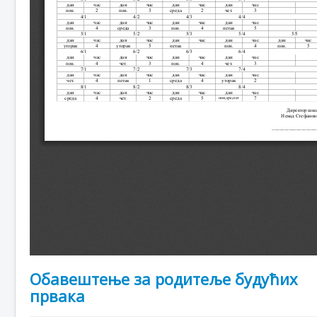
Обавештење за родитеље будућих
првака