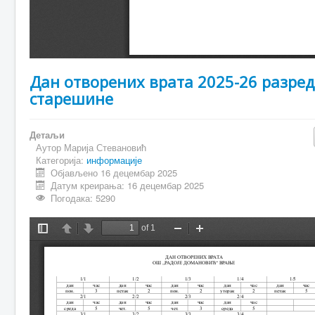
Дан отворених врата 2025-26 разре
старешине
Детаљи
Аутор
Марија Стевановић
Категорија:
информације
Објављено 16 децембар 2025
Датум креирања: 16 децембар 2025
Погодака: 5290