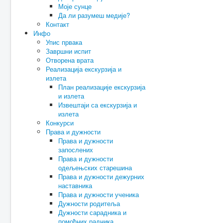
Моје сунце
Да ли разумеш медије?
Контакт
Инфо
Упис првака
Завршни испит
Отворена врата
Реализација екскурзија и
излета
План реализације екскурзија
и излета
Извештаји са екскурзија и
излета
Конкурси
Права и дужности
Права и дужности
запослених
Права и дужности
одељењских старешина
Права и дужности дежурних
наставника
Права и дужности ученика
Дужности родитеља
Дужности сарадника и
помоћних радника