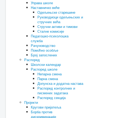
Управа школе
Наставничко веће
Одељењске старешине
Руководиоци одељењских и
стручних већа
Стручни активи и тимови
Сталне комисије
Педагошко-психолошка
служба
Рачуноводство
Помоћно особље
Број запослених
Распоред
Школски календар
Распоред школе
Непарна смена
Парна смена
Допунска и додатна настава
Распоред контролних и
писмених задатака
Распоред секција
Пројекти
Кругови пријатеља
Борба против
дискриминације