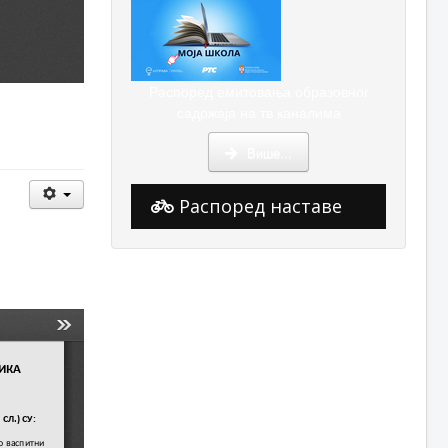
Распоред емитовања образовног
садржаја на тв каналима
Више...
Распоред наставе