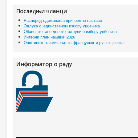
Последњи чланци
Распоред одржавања припремне наставе
Одлука о јединственом избору уџбеника
Обавештење о донетој одлуци о избору уџбеника
Интерни план набавки 2026
Општинско такмичење из француског и руског језика
Информатор о раду