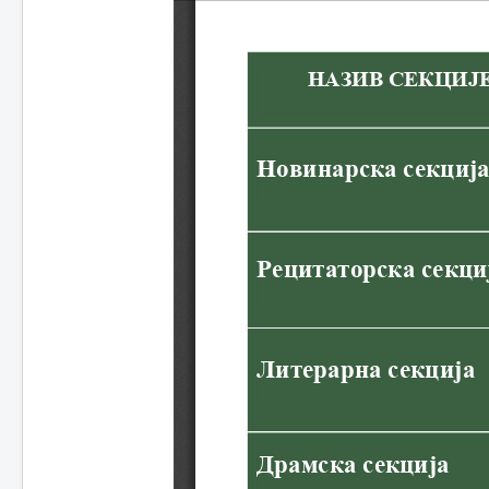
Распоред секција
Пројекти
Кругови пријатеља
Борба против
дискриминације
Моје сунце
Да ли разумеш медије?
Контакт
Инфо
Упис првака
Завршни испит
Отворена врата
Реализација екскурзија и
излета
План реализације екскурзија
и излета
Извештаји са екскурзија и
излета
Конкурси
Права и дужности
Права и дужности
запослених
Права и дужности
одељењских старешина
Права и дужности дежурних