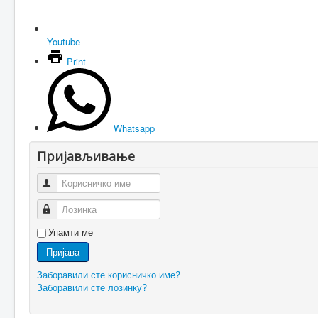
Youtube
Print
Whatsapp
Пријављивање
Корисничко име
Лозинка
Упамти ме
Пријава
Заборавили сте корисничко име?
Заборавили сте лозинку?