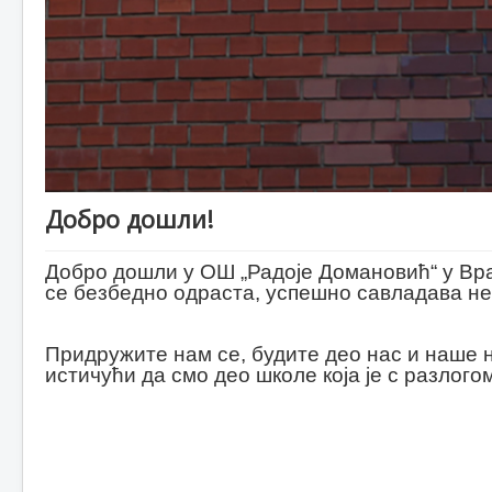
Школски одбор
Наставничко веће
Савет родитеља
Запослени
Управа школе
Наставничко веће
Одељењске старешине
Руководиоци одељењских и
стручних већа
Стручни активи и тимови
Добро дошли!
Сталне комисије
Педагошко-психолошка
служба
Добро дошли у ОШ „Радоје Домановић“ у Вра
Рачуноводство
се безбедно одраста, успешно савладава не
Помоћно особље
Број запослених
Распоред
Придружите нам се, будите део нас и наше н
Школски календар
истичући да смо део школе која је с разлого
Распоред школе
Непарна смена
Парна смена
Допунска и додатна настава
Распоред контролних и
писмених задатака