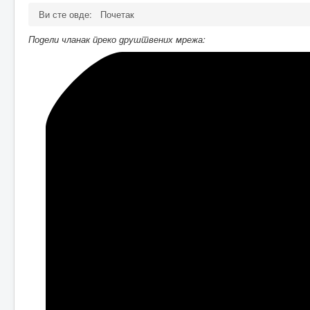
Распоред секција
Пројекти
Ви сте овде:
Почетак
Кругови пријатеља
Борба против
Подели чланак преко друштвених мрежа:
дискриминације
Моје сунце
Да ли разумеш медије?
Контакт
Инфо
Упис првака
Завршни испит
Отворена врата
Реализација екскурзија и
излета
План реализације екскурзија
и излета
Извештаји са екскурзија и
излета
Конкурси
Права и дужности
Права и дужности
запослених
Права и дужности
одељењских старешина
Права и дужности дежурних