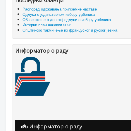
Последњи чланци
Распоред одржавања припремне наставе
Одлука о јединственом избору уџбеника
Обавештење о донетој одлуци о избору уџбеника
Интерни план набавки 2026
Општинско такмичење из француског и руског језика
Информатор о раду
Информатор о раду