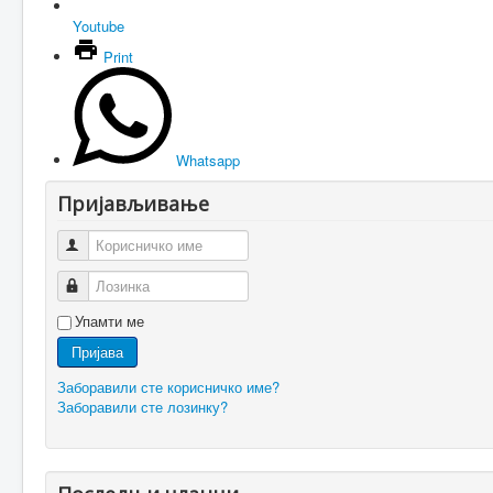
Youtube
Print
Whatsapp
Пријављивање
Корисничко име
Лозинка
Упамти ме
Пријава
Заборавили сте корисничко име?
Заборавили сте лозинку?