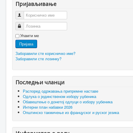
Пријављивање
Корисничко име
Лозинка
Упамти ме
Пријава
Заборавили сте корисничко име?
Заборавили сте лозинку?
Последњи чланци
Распоред одржавања припремне наставе
Одлука о јединственом избору уџбеника
Обавештење о донетој одлуци о избору уџбеника
Интерни план набавки 2026
Општинско такмичење из француског и руског језика