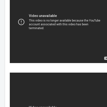
Распоред секција
Пројекти
Кругови пријатеља
Борба против
дискриминације
Моје сунце
Да ли разумеш медије?
Контакт
Инфо
Упис првака
Завршни испит
Отворена врата
Реализација екскурзија и
излета
План реализације екскурзија
и излета
Извештаји са екскурзија и
излета
Конкурси
Права и дужности
Права и дужности
запослених
Права и дужности
одељењских старешина
Права и дужности дежурних