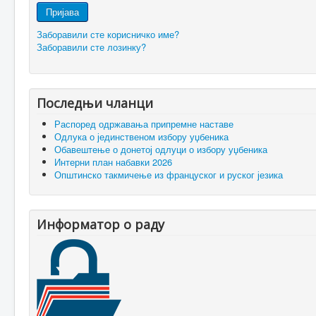
Пријава
Заборавили сте корисничко име?
Заборавили сте лозинку?
Последњи чланци
Распоред одржавања припремне наставе
Одлука о јединственом избору уџбеника
Обавештење о донетој одлуци о избору уџбеника
Интерни план набавки 2026
Општинско такмичење из француског и руског језика
Информатор о раду