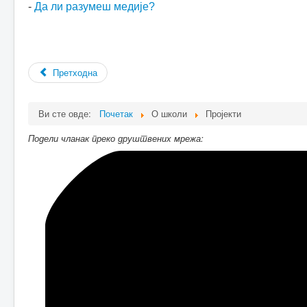
Распоред секција
-
Да ли разумеш медије?
Пројекти
Кругови пријатеља
Борба против
дискриминације
Моје сунце
Претходна
Да ли разумеш медије?
Контакт
Инфо
Упис првака
Ви сте овде:
Почетак
О школи
Пројекти
Завршни испит
Отворена врата
Подели чланак преко друштвених мрежа:
Реализација екскурзија и
излета
План реализације екскурзија
и излета
Извештаји са екскурзија и
излета
Конкурси
Права и дужности
Права и дужности
запослених
Права и дужности
одељењских старешина
Права и дужности дежурних