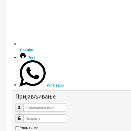
Youtube
Print
Whatsapp
Пријављивање
Корисничко име
Лозинка
Упамти ме