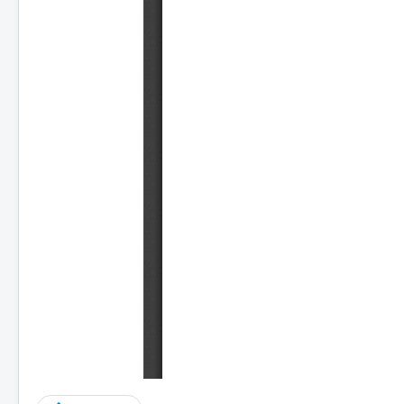
Распоред секција
Пројекти
Кругови пријатеља
Борба против
дискриминације
Моје сунце
Да ли разумеш медије?
Контакт
Инфо
Упис првака
Завршни испит
Отворена врата
Реализација екскурзија и
излета
План реализације екскурзија
и излета
Извештаји са екскурзија и
излета
Конкурси
Права и дужности
Права и дужности
запослених
Права и дужности
одељењских старешина
Права и дужности дежурних