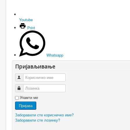
Youtube
Print
Whatsapp
Пријављивање
Корисничко име
Лозинка
Упамти ме
Пријава
Заборавили сте корисничко име?
Заборавили сте лозинку?