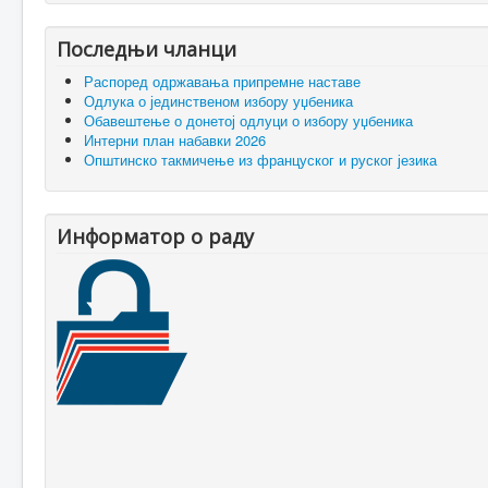
Последњи чланци
Распоред одржавања припремне наставе
Одлука о јединственом избору уџбеника
Обавештење о донетој одлуци о избору уџбеника
Интерни план набавки 2026
Општинско такмичење из француског и руског језика
Информатор о раду